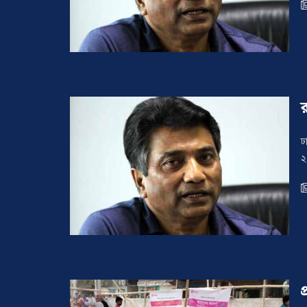
ঢ
২
প