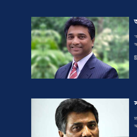
আ
‘
আ
ঢ
অ