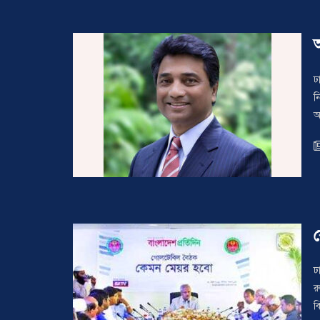
ঢ
ন
আ
ঢ
র
ব