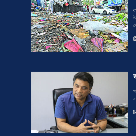
র
উ
খ
গ
য