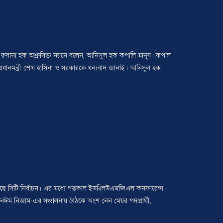
ী রুবানা হক অশ্রুসিক্ত নয়নে বলেন, আনিসুল হক কপালি মানুষ। কপাল
রধানমন্ত্রী শেখ হাসিনা ও সরকারকে ধন্যবাদ জানাই। আনিসুল হক
রয়েছে সিটি নির্বাচন। এর মধ্যে গতকাল ইডবি্লউএমজিএল কনফারেন্স
 নঈম নিজাম-এর সঞ্চালনায় বৈঠকে অংশ নেন মেয়র পদপ্রার্থী,