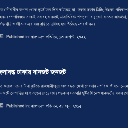
াজধানীবাসীর কপাল থেকে দুর্ভোগের দিন কাটছেই না। দফায় দফায় মিটিং, উন্নয়ন পরিকল
ন্নয়ন। গণপরিবহন সংকট, ভয়াবহ যানজট, মাত্রাতিরিক্ত শব্দদূষণ, বায়ুদূষণ, যত্রতত্র আবর্
োঁড়াখুঁড়ি ও জীবনযাত্রার ব্যয় বৃদ্ধিতে দুর্বিষহ হয়ে উঠেছে নগরজীবন।

Published in:
বাংলাদেশ প্রতিদিন, ১৩ আগস্ট, ২০২২
জলাবদ্ধ ঢাকায় যানজট জনজট
ত কয়েক দিনের টানা বৃষ্টিতে রাজধানীজুড়ে জলাবদ্ধতা দেখা দেওয়ায় নাগরিক জীবনে নেমে
ানজটে ভোগান্তির মাত্রা বহুগুণ বেড়ে যায়। গতকাল সরকারি ছুটির দিনেও যানজটের ধকল থ

Published in:
বাংলাদেশ প্রতিদিন, ২৮ জুন, ২০১৫