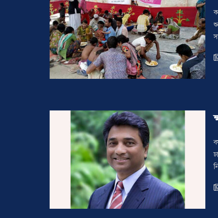
ক
শ
স
ব
ঢ
ন