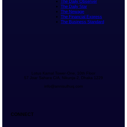
The Daily Observer
The Daily Star
The Newage
The Financial Express
The Business Standard
Lotus Kamal Tower-One, 10th Floor
57 Joar Sahara C/A, Nikunja-2, Dhaka 1229
info@annisulhuq.com
CONNECT