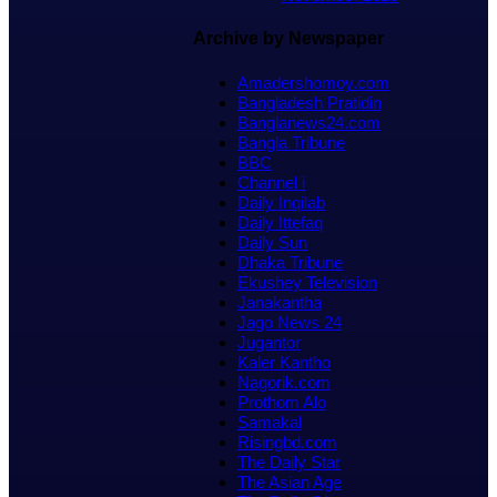
Archive by Newspaper
Amadershomoy.com
Bangladesh Pratidin
Banglanews24.com
Bangla Tribune
BBC
Channel i
Daily Inqilab
Daily Ittefaq
Daily Sun
Dhaka Tribune
Ekushey Television
Janakantha
Jago News 24
Jugantor
Kaler Kantho
Nagorik.com
Prothom Alo
Samakal
Risingbd.com
The Daily Star
The Asian Age