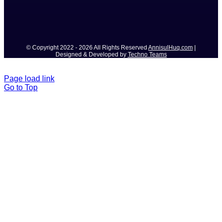
© Copyright 2022 - 2026 All Rights Reserved
AnnisulHuq.com
|
Designed & Developed by
Techno Teams
Page load link
Go to Top