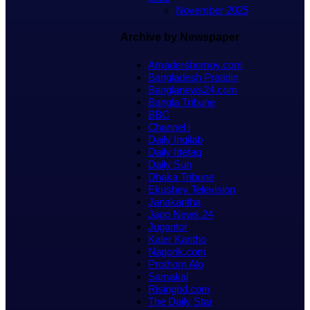
November 2025
Archive by Newspaper
Amadershomoy.com
Bangladesh Pratidin
Banglanews24.com
Bangla Tribune
BBC
Channel i
Daily Inqilab
Daily Ittefaq
Daily Sun
Dhaka Tribune
Ekushey Television
Janakantha
Jago News 24
Jugantor
Kaler Kantho
Nagorik.com
Prothom Alo
Samakal
Risingbd.com
The Daily Star