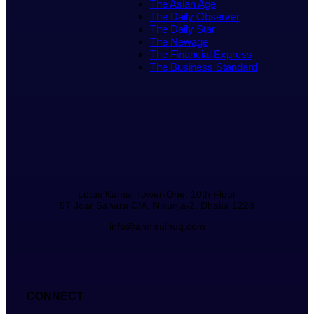
The Asian Age
The Daily Observer
The Daily Star
The Newage
The Financial Express
The Business Standard
Lotus Kamal Tower-One, 10th Floor
57 Joar Sahara C/A, Nikunja-2, Dhaka 1229
info@annisulhuq.com
CONNECT