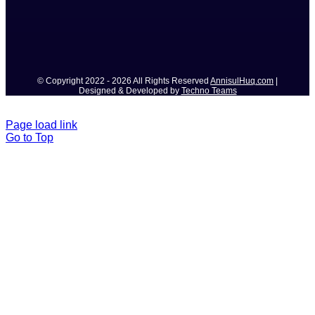
© Copyright 2022 - 2026 All Rights Reserved
AnnisulHuq.com
|
Designed & Developed by
Techno Teams
Page load link
Go to Top