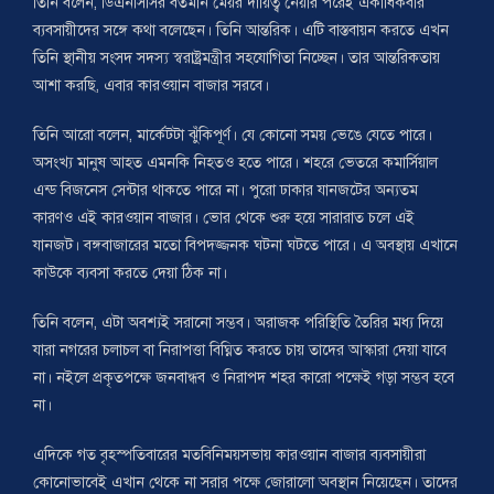
তিনি বলেন, ডিএনসিসির বর্তমান মেয়র দায়িত্ব নেয়ার পরেই একাধিকবার
ব্যবসায়ীদের সঙ্গে কথা বলেছেন। তিনি আন্তরিক। এটি বাস্তবায়ন করতে এখন
তিনি স্থানীয় সংসদ সদস্য স্বরাষ্ট্রমন্ত্রীর সহযোগিতা নিচ্ছেন। তার আন্তরিকতায়
আশা করছি, এবার কারওয়ান বাজার সরবে।
তিনি আরো বলেন, মার্কেটটা ঝুঁকিপূর্ণ। যে কোনো সময় ভেঙে যেতে পারে।
অসংখ্য মানুষ আহত এমনকি নিহতও হতে পারে। শহরে ভেতরে কমার্সিয়াল
এন্ড বিজনেস সেন্টার থাকতে পারে না। পুরো ঢাকার যানজটের অন্যতম
কারণও এই কারওয়ান বাজার। ভোর থেকে শুরু হয়ে সারারাত চলে এই
যানজট। বঙ্গবাজারের মতো বিপদজ্জনক ঘটনা ঘটতে পারে। এ অবস্থায় এখানে
কাউকে ব্যবসা করতে দেয়া ঠিক না।
তিনি বলেন, এটা অবশ্যই সরানো সম্ভব। অরাজক পরিস্থিতি তৈরির মধ্য দিয়ে
যারা নগরের চলাচল বা নিরাপত্তা বিঘ্নিত করতে চায় তাদের আস্কারা দেয়া যাবে
না। নইলে প্রকৃতপক্ষে জনবান্ধব ও নিরাপদ শহর কারো পক্ষেই গড়া সম্ভব হবে
না।
এদিকে গত বৃহস্পতিবারের মতবিনিময়সভায় কারওয়ান বাজার ব্যবসায়ীরা
কোনোভাবেই এখান থেকে না সরার পক্ষে জোরালো অবস্থান নিয়েছেন। তাদের