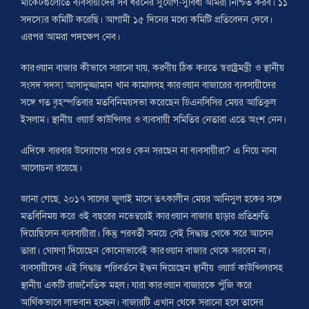
মার্কেটগুলোতে ব্যবসায়ীদের সব ধরনের সুযোগ-সুবিধা আমরা নিশ্চিত করব। ১১
সদস্যের কমিটি করেছি। আগামী ১৫ দিনের মধ্যে কমিটি প্রতিবেদন দেবে।
এরপর আমরা পদক্ষেপ নেব।
কারওয়ান বাজার কীভাবে সরানো যায়, করণীয় ঠিক করতে স্বরাষ্ট্রমন্ত্রী ও স্থানীয়
সংসদ সদস্য আসাদুজ্জামান খান কামালসহ কারওয়ান বাজারের ব্যবসায়ীদের
সঙ্গে গত বৃহস্পতিবার মতবিনিময়সভা করেছেন ডিএনসিসির মেয়র আতিকুল
ইসলাম। স্থানীয় ওয়ার্ড কাউন্সিলর ও ব্যবসায়ী সমিতির নেতারা এতে অংশ নেন।
এদিকে বারবার উদ্যোগের পরেও কেন সরছেন না ব্যবসায়ীরা? এ নিয়ে নানা
আলোচনা রয়েছে।
জানা গেছে, ২০১৭ সালের জুলাই মাসে তৎকালীন মেয়র আনিসুল হকের সঙ্গে
মতবিনিময় করে ওই বছরের নভেম্বরেই কারওয়ান বাজার ছাড়ার প্রতিশ্রুতি
দিয়েছিলেন ব্যবসায়ীরা। কিন্তু পরবর্তী সময়ে সেই সিদ্ধান্ত থেকে সরে আসেন
তারা। ঘোষণা দিয়েছেন কোনোভাবেই কারওয়ান বাজার থেকে সরবেন না।
ব্যবসায়ীদের এই সিদ্ধান্ত পরিবর্তনে ইন্ধন দিয়েছেন স্থানীয় ওয়ার্ড কাউন্সিলরসহ
স্থানীয় একটি রাজনৈতিক মহল। যারা কারওয়ান বাজারকে পুঁজি করে
আর্থিকভাবে লাভবান হচ্ছেন। বাজারটি এখান থেকে সরানো হলে তাদের