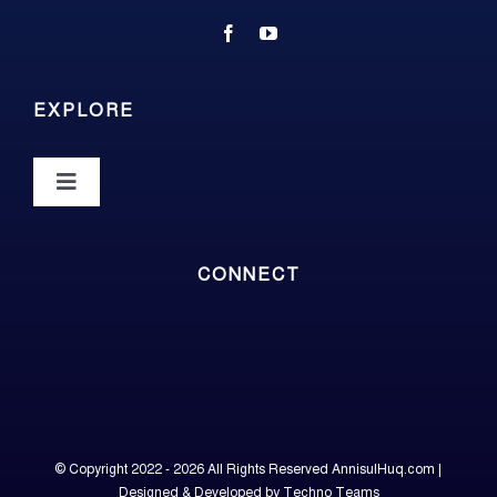
EXPLORE
Toggle
Navigation
About
CONNECT
Photos
Samadhan Jatra
Contact
© Copyright 2022 - 2026 All Rights Reserved
AnnisulHuq.com
|
Designed & Developed by
Techno Teams