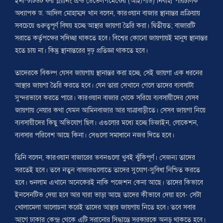
ইনস্টিটিউট ফর প্ল্যানিং এন্ড ডেভেলপমেন্টের (আইপিডি) নির্বাহী পরিচালক
অধ্যাপক ড. আদিল মোহাম্মদ খান বলেন, কারওয়ান বাজার স্থানান্তর প্রক্রিয়ায়
সবচেয়ে গুরুত্বপূর্ণ বিষয় হচ্ছে আস্থার জায়গা তৈরি করা। দ্বিতীয়ত; বাজারটি
সরাতে কর্তৃপক্ষের সদিচ্ছা থাকতে হবে। বিশ্বের কোনো জায়গায়ই মানুষ স্থানান্তর
হতে চায় না। কিন্তু স্থানান্তরের দৃঢ় প্রতিজ্ঞা থাকতে হবে।
তাদেরকে বিকল্প যেসব জায়গায় স্থানান্তর করা হচ্ছে, সেই জায়গা এক ধরনের
আস্থার জায়গা তৈরি করতে হবে। যেন তারা সেখানে গেলে তাদের ব্যবসাটা
সুন্দরভাবে করতে পারে। কারওয়ান বাজার থেকে সরিয়ে ব্যবসায়ীদের যেসব
জায়গায় নেয়ার কথা যেমন আমিনবাজার আর যাত্রাবাড়ীতে। সেসব জায়গা নিয়ে
ব্যবসায়ীদের কিছু অভিযোগ ছিল। এগুলোর মধ্যে হচ্ছে ডিজাইন, লোকেশন,
ব্যবসার পরিবেশ আছে কিনা। সেগুলো সমাধানে নজর দিতে হবে।
তিনি বলেন, কারওয়ান বাজারের ভবনগুলো খুবই ঝুঁকিপূর্ণ। সেজন্য তাদের
সরতেই হবে। তবে নতুন বাজারগুলোতে তাদের সুযোগ-সুবিধা নিশ্চিত করতে
হবে। শুনলাম এখানে অনেকেরই নাকি পজেশন কেনা আছে। তাদের কিভাবে
ইনসেনটিভ দেয়া হবে আর যারা ভাড়া আছে তাদের কীভাবে দেয়া হবে- সেটা
খোলামেলা আলোচনা করেই তাদের আস্থার জায়গায় নিতে হবে। তবে সবার
আগে ঢাকার কেন্দ্র থেকে এটি সরানোর সিদ্ধান্তে সরকারকে অনড় থাকতে হবে।