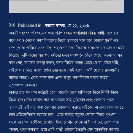

Published in:
ভোরের কাগজ, মে ২২, ২০২৩
একটি শহরের পরিবহনের জন্য গণপরিবহন অপরিহার্য। কিন্তু স্বাধীনতার ৫২
বছর পরও দেশের গণপরিবহনের দিকে তাকালে মনে হবে কোনো যুদ্ধবিধ্বস্ত
দেশ থেকে পালিয়ে এসে ঢাকা শহরে গা ঢাকা দিয়েছে বাসগুলো। বাসের রং চটে
গিয়েছে, দুটি বাসের পরস্পর ঘর্ষণের ফলে মাঝখানে বেঁকে গেছে, জানালার সব
কাচ নেই, ফ্যানের অবস্থা করুণ, বসার সিটের অবস্থা ছেড়ে দে মা কেঁদে বাঁচি,
সাইলেন্সার দিয়ে কালো ধোঁয়া বের হচ্ছে। এই হলো একটি দেশের রাজধানীর
বাসের অবস্থা। এবার আসা যাক এসব ভঙ্গুর গণপরিবহন রাস্তায় কতটা
সুশৃঙ্খলভাবে চলে।
ঢাকার প্রায় সব বাস কন্ট্রাক্টে চলে। মানেটা হলো মালিককে দিনে নির্দিষ্ট টাকা
দিতে হবে। উক্ত টাকার পরে যা থাকবে তাই ড্রাইভার এবং হেলপার পাবে।
স্বভাবতই ড্রাইভার এবং হেলপার লোকসান করতে চাইবেন না এবং লাভ করতে
হলে প্রতিযোগিতায় নামতে হবে। এতে করেই সড়কে কোনো নিয়ম-শৃঙ্খলা
থাকে না। ওভারটেকিং, যেখানে ইচ্ছা সেখান থেকে যাত্রী ওঠানো, বেশি ভাড়া
আদায়, ধারণক্ষমতার চেয়ে বেশি যাত্রী ওঠানো ইত্যাদি যেন স্বাভাবিক ব্যাপার