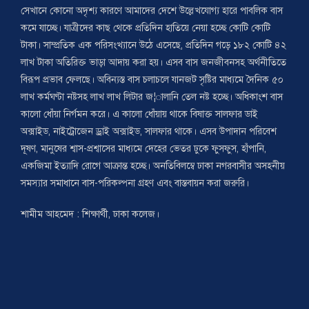
সেখানে কোনো অদৃশ্য কারণে আমাদের দেশে উল্লেখযোগ্য হারে পাবলিক বাস
কমে যাচ্ছে। যাত্রীদের কাছ থেকে প্রতিদিন হাতিয়ে নেয়া হচ্ছে কোটি কোটি
টাকা। সাম্প্রতিক এক পরিসংখ্যানে উঠে এসেছে, প্রতিদিন গড়ে ১৮২ কোটি ৪২
লাখ টাকা অতিরিক্ত ভাড়া আদায় করা হয়। এসব বাস জনজীবনসহ অর্থনীতিতে
বিরূপ প্রভাব ফেলছে। অবিন্যস্ত বাস চলাচলে যানজট সৃষ্টির মাধ্যমে দৈনিক ৫০
লাখ কর্মঘণ্টা নষ্টসহ লাখ লাখ লিটার জ¦ালানি তেল নষ্ট হচ্ছে। অধিকাংশ বাস
কালো ধোঁয়া নির্গমন করে। এ কালো ধোঁয়ায় থাকে বিষাক্ত সালফার ডাই
অক্সাইড, নাইট্রোজেন ড্রাই অক্সাইড, সালফার থাকে। এসব উপাদান পরিবেশ
দূষণ, মানুষের শ্বাস-প্রশ্বাসের মাধ্যমে দেহের ভেতর ঢুকে ফুসফুস, হাঁপানি,
একজিমা ইত্যাদি রোগে আক্রান্ত হচ্ছে। অনতিবিলম্বে ঢাকা নগরবাসীর অসহনীয়
সমস্যার সমাধানে বাস-পরিকল্পনা গ্রহণ এবং বাস্তবায়ন করা জরুরি।
শামীম আহমেদ : শিক্ষার্থী, ঢাকা কলেজ।