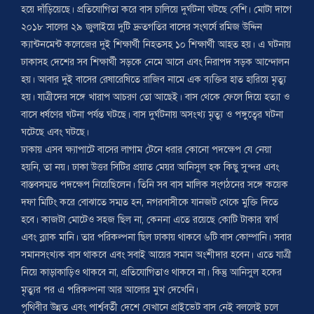
হয়ে দাঁড়িয়েছে। প্রতিযোগিতা করে বাস চালিয়ে দুর্ঘটনা ঘটছে বেশি। মোটা দাগে
২০১৮ সালের ২৯ জুলাইয়ে দুটি দ্রুতগতির বাসের সংঘর্ষে রমিজ উদ্দিন
ক্যান্টনমেন্ট কলেজের দুই শিক্ষার্থী নিহতসহ ১০ শিক্ষার্থী আহত হয়। এ ঘটনায়
ঢাকাসহ দেশের সব শিক্ষার্থী সড়কে নেমে আসে এবং নিরাপদ সড়ক আন্দোলন
হয়। আবার দুই বাসের রেষারেষিতে রাজিব নামে এক ব্যক্তির হাত হারিয়ে মৃত্যু
হয়। যাত্রীদের সঙ্গে খারাপ আচরণ তো আছেই। বাস থেকে ফেলে দিয়ে হত্যা ও
বাসে ধর্ষণের ঘটনা পর্যন্ত ঘটছে। বাস দুর্ঘটনায় অসংখ্য মৃত্যু ও পঙ্গুত্বের ঘটনা
ঘটেছে এবং ঘটছে।
ঢাকায় এসব ক্ষ্যাপাটে বাসের লাগাম টেনে ধরার কোনো পদক্ষেপ যে নেয়া
হয়নি, তা নয়। ঢাকা উত্তর সিটির প্রয়াত মেয়র আনিসুল হক কিছু সুন্দর এবং
বাস্তবসম্মত পদক্ষেপ নিয়েছিলেন। তিনি সব বাস মালিক সংগঠনের সঙ্গে কয়েক
দফা মিটিং করে বোঝাতে সম্মত হন, নগরবাসীকে যানজট থেকে মুক্তি দিতে
হবে। কাজটা মোটেও সহজ ছিল না, কেননা এতে রয়েছে কোটি টাকার স্বার্থ
এবং ব্ল্যাক মানি। তার পরিকল্পনা ছিল ঢাকায় থাকবে ৬টি বাস কোম্পানি। সবার
সমানসংখ্যক বাস থাকবে এবং সবাই আয়ের সমান অংশীদার হবেন। এতে যাত্রী
নিয়ে কাড়াকাড়িও থাকবে না, প্রতিযোগিতাও থাকবে না। কিন্তু আনিসুল হকের
মৃত্যুর পর এ পরিকল্পনা আর আলোর মুখ দেখেনি।
পৃথিবীর উন্নত এবং পার্শ্ববর্তী দেশে যেখানে প্রাইভেট বাস নেই বললেই চলে