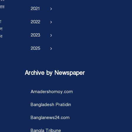
রার
2021
2022
া
খল
2023
ির
2025
Archive by Newspaper
Amadershomoy.com
Bangladesh Pratidin
Banglanews24.com
Bangla Tribune