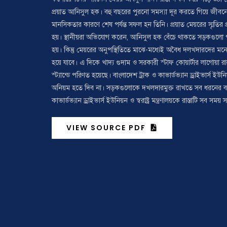
প্রয়াত আনিসুল হক। বহু বছরের পুরনো সমস্যা দূর করতে গিয়ে জীবন
মানসিকতার কারণে শেষ পর্যন্ত সফল হন তিনি। প্রয়াত মেয়রের স্মৃতির
হয়। স্থানীয়রা অভিযোগ করেন, আনিসুল হক বেঁচে থাকতে সড়কগুলো প
হয়। কিন্তু মেয়রের অনুপস্থিতিতে মাঝে-মধ্যেই অবৈধ দলখদারদের মন
হয়ে যাবে। এ দিকে খাদ্য গুদাম ও সরকারী স্টাফ কোয়ার্টার লাগোয়া র
স্ট্যান্ডে পরিণত হয়েছে। বাংলাদেশ ট্রাক ও কাভার্ডভ্যান ড্রাইভার্
অনিয়ম হতে দিব না। সড়কগুলোকে দখলদারমুক্ত রাখতে সব ধরনের ব্যবস
কাভার্ডভ্যান ড্রাইভার্স ইউনিয়ন ও স্বরাষ্ট্র মন্ত্রণালয়কে রাস্তাটি সব 
VIEW SOURCE PDF