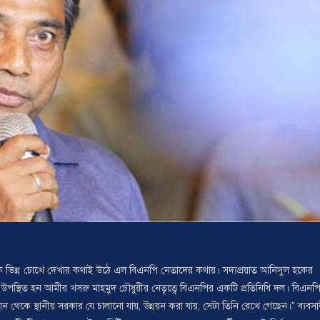
 ভিন্ন চোখে দেখার কথাই উঠে এল বিএনপি নেতাদের কথায়। সদ্যপ্রয়াত আনিসুল হকের
ে উপস্থিত হন আমীর খসরু মাহমুদ চৌধুরীর নেতৃত্বে বিএনপির একটি প্রতিনিধি দল। বিএনপ
ান থেকে স্থানীয় সরকার যে চালানো যায়, উন্নয়ন করা যায়, সেটা তিনি রেখে গেছেন।” ব্যবসা