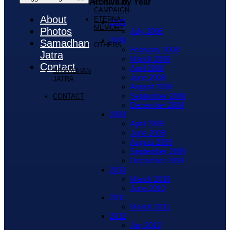
Archive by Year
ELECTION
CAMPAIGN
About
ETERNAL
2006
MEMORY
Photos
July 2006
2008
Samadhan
OTHERS
February 2008
Jatra
March 2008
Contact
April 2008
SAMADHAN
June 2008
JATRA
August 2008
September 2008
CONTACT
December 2008
2009
April 2009
June 2009
August 2009
September 2009
December 2009
2010
March 2010
June 2010
2011
March 2011
2012
Jan 2012