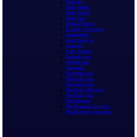
Channel i
Daily Inqilab
Daily Ittefaq
Daily Sun
Dhaka Tribune
Ekushey Television
Janakantha
Jago News 24
Jugantor
Kaler Kantho
Nagorik.com
Prothom Alo
Samakal
Risingbd.com
The Daily Star
The Asian Age
The Daily Observer
The Daily Star
The Newage
The Financial Express
The Business Standard