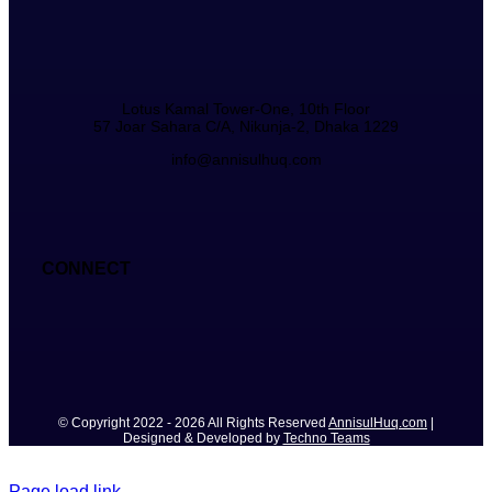
Lotus Kamal Tower-One, 10th Floor
57 Joar Sahara C/A, Nikunja-2, Dhaka 1229
info@annisulhuq.com
CONNECT
© Copyright 2022 - 2026 All Rights Reserved
AnnisulHuq.com
|
Designed & Developed by
Techno Teams
Page load link