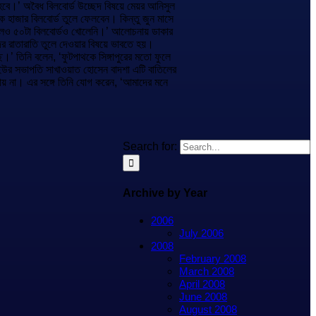
হবে।’ অবৈধ বিলবোর্ড উচ্ছেদ বিষয়ে মেয়র আনিসুল
হাজার বিলবোর্ড তুলে ফেলবেন। কিন্তু জুন মাসে
িলেও ৫০টা বিলবোর্ডও খোলেনি।’ আলোচনায় ডাকার
ের রাতারাতি তুলে দেওয়ার বিষয়ে ভাবতে হয়।
।’ তিনি বলেন, ‘ফুটপাথকে সিঙ্গাপুরের মতো ফুলে
উর সভাপতি সাখাওয়াত হোসেন বাদশা এটি বাতিলের
য় না। এর সঙ্গে তিনি যোগ করেন, ‘আমাদের মনে
Search for:
Archive by Year
2006
July 2006
2008
February 2008
March 2008
April 2008
June 2008
August 2008