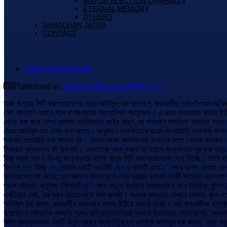
MAYOR ELECTION CAMPAIGN
ETERNAL MEMORY
OTHERS
SAMADHAN JATRA
CONTACT
View Larger Image

Published in:
বাংলাদেশ প্রতিদিন ৬ সেপ্টেম্বর, ২০১৫
ঢাকা উত্তর সিটি করপোরেশনের মেয়র আনিসুল হক বলেছেন, রাজধানীর তেজগাঁওয়ের অবৈধ ট্র
সেই মাস্তানি করতে হলে গণমাধ্যমের সহযোগিতা প্রয়োজন। এ ছাড়া কারওয়ান বাজার উঠিয়ে 
থেকে শুরু করে যেসব সমস্যা নাগরিকদের কষ্টের কারণ, তা সমাধানে সমন্বিত ব্যবস্থা গ্রহ
মেয়র আনিসুল হক এসব কথা বলেন। অনুষ্ঠানে সভাপতিত্ব করেন ডিআরইউ সভাপতি সাখাও
সমাধান রাতারাতি করা সম্ভব নয়। আমার কাছে আলাদিনের চেরাগের মতো কোনো সমাধান নেই
লিখছেন খালগুলোর কী অবস্থা। এগুলোকে সচল করতে না পারলে জলাবদ্ধতা দূর করা যাবে
কিছু করার নেই। কিন্তু জলাবদ্ধতা হলেই মানুষ সিটি করপোরেশনকে দোষ দিচ্ছে। তিনি ব
বিভাগে চাপ দিচ্ছি যে, কোনো একটি অথরিটি যেন এ কাজটি করে।’ মেয়র বলেন, ঢাকার যেস
নাগরিকদের কষ্ট দিচ্ছে, তা সমাধান করতে হলে নগর সরকার ধরনের একটি সমন্বিত ব্যবস্
সড়ক পরিবহন কর্তৃপক্ষ (বিআরটিএ)। আর সড়কে ট্রাফিক ব্যবস্থাপনা করে ট্রাফিক পুলিশ। 
এখতিয়ার নেই, এর পরও তাদের সঙ্গে কথা বলেছি। অনেক মাস্তান সেখানে দোকান খুলে ব
আনিসুল হক বলেন, রাজধানীর কারওয়ান বাজার উঠিয়ে দেওয়া হচ্ছে। ওই বাজারটিকে যাত্রাবা
হয়েছেন। সাংবাদিক দম্পতি সাগর-রুনি হত্যার বিচার প্রসঙ্গে উত্তরের মেয়র বলেন, ‘আপ
বর্জ্য ব্যবস্থাপনায় একটি নতুন প্রকল্প হাতে নিয়েছেন জানিয়ে আনিসুল হক বলেন, ‘সার