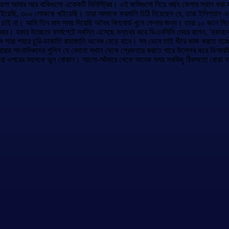
গা আমার আর বাকিগুলো একেকটি মিনিস্ট্রির। ওই জমিগুলো নিয়ে বর্জ্য ফেলার স্থান করা 
ইয়েছি, ৩০০ লোককে খাইয়েছি। তারা আমাকে ফরমালি চিঠি দিয়েছেন যে, তারা ইলিগ্যাল এক 
 চাই না। আমি তিন মাস সময় দিয়েছি অবৈধ বিলবোর্ড খুলে ফেলার জন্য। তারা ১০ জনে ম
য়র। হকার উচ্ছেদে ফার্মগেটে স্বস্তি এসেছে মন্তব্য করে ডিএনসিসি মেয়র বলেন, ‘হকারদ
ে সারা শহরে চুরি-ডাকাতি রাহাজানি অনেক বেড়ে যাবে। সব ভেবে তাই ধীরে কাজ করতে হচ্ছে
য় সাংবাদিকদের পুলিশ যে কোনো স্থান থেকে গ্রেফতার করতে পারে উল্লেখ করে ডিআরই
 তারা ওপরের মহলকে ভুল বোঝান। আলো-আঁধারে থেকে অনেক সময় সবকিছু ঠিকমতো বোঝা যা