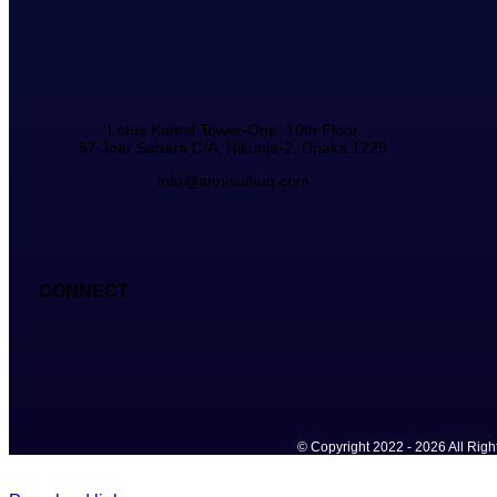
Lotus Kamal Tower-One, 10th Floor
57 Joar Sahara C/A, Nikunja-2, Dhaka 1229
info@annisulhuq.com
CONNECT
© Copyright 2022 - 2026 All Rig