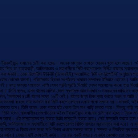
াকস্ট্যান্ড সরানোর চেষ্টা করা হচ্ছে। অনেক মাস্তান সেখানে দোকান খুলে বসে আছে। ওই
দিয়ে তা যাত্রাবাড়ী, আমিনবাজার ও মহাখালীতে সিটি করপোরেশন নির্মিত বাজারে স্থানান্
ণ করা জরুরি। ঢাকা রিপোর্টার্স ইউনিটি (ডিআরইউ) আয়োজিত ‘মিট দ্য রিপোর্টার্স’ অনুষ্ঠা
য়াত হোসেন বাদশা। পরিচালনায় ছিলেন সংগঠনের সাধারণ সম্পাদক ইলিয়াস হোসেন। আনিস
। নগর সমস্যা সমাধানে আমি যেসব প্রতিশ্রুতি দিয়েছি সেসব সমাধানের কাজে হাত দিয়েছ
 না।’ তিনি বলেন, এসব খালের মালিক জেলা প্রশাসক আর উদ্ধার ও উন্নয়নের দায়িত্বে 
লেন, ‘আমাদের ৪৩টি খালের মধ্যে ২৬টি নেই। খালের জন্য টাকা ব্যয় করতে পারব না আমি।
ব সমস্যা রয়েছে তার সমাধান করা সিটি করপোরেশনের একার পক্ষে সম্ভব নয়। যানজট, অবৈধ
থা থাকতে হবে। তিনি বলেন, ঢাকা শহরে দুই থেকে তিন লাখ গাড়ি চলতে পারে। কিন্তু গাড়ি 
তিনি বলেন, রাজধানীর তেজগাঁওয়ের অবৈধ ট্রাকস্ট্যান্ড সরানোর চেষ্টা করা হচ্ছে। ট্রাক
সে আছে। ওই মাস্তানদের দূর করতে উল্টো মাস্তানি করতে হবে। সেই মাস্তানি করতে হল
ড়ী, আমিনবাজার ও মহাখালীতে সিটি করপোরেশন নির্মিত বাজারে স্থানান্তর করা হবে। এ ব্যা
নারা থাকতে এ বিচার কেন হচ্ছে না? নিশ্চয় এখানে সমস্যা আছে। সমস্যা ও বিভক্তি দূর ক
া শহরে বর্জ্য। যেখানে যাই সেখানেই বর্জ্য। এত বড় একটা শহর। এ বর্জ্য কোথাও তো ফেলত