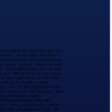
 মাস্তানদের দূর করতে উল্টো মাস্তানি করতে হবে।
তর করা হবে। রাজধানীর যানজট, অবৈধ বিলবোর্ড
নে গতকাল ঢাকা উত্তর সিটি করপোরেশনের (ডিএনসিসি)
ুল হক বলেন, ‘জলাবদ্ধতা ও যানজটসহ সব সমস্যা
ি।’ তিনি সাংবাদিকদের উদ্দেশে বলেন, ‘আপনারাই
আছে ওয়াসা। সিটি করপোরেশনের এ ক্ষেত্রে আইনগত
 এটা আমার অথরিটির বাইরে। তবে আমি সংশ্লিষ্ট
 বিলবোর্ড থেকে শুরু করে যেসব সমস্যা
আছে ১১ লাখ। ওই গাড়ির অনুমতি দিচ্ছে বাংলাদেশ
 মালিক ও চালকদের সঙ্গে এ নিয়ে বৈঠক হয়েছে। আমার
ে গণমাধ্যমের সহযোগিতা প্রয়োজন।
পারে কারওয়ান বাজারের ব্যবসায়ীরা রাজিও
রতে হবে। আমিও এ হত্যার বিচার চাই।’ রাজধানীর
ে হবে। আমি একটি প্রোগ্রাম হাতে নিয়েছি। পাঁচ