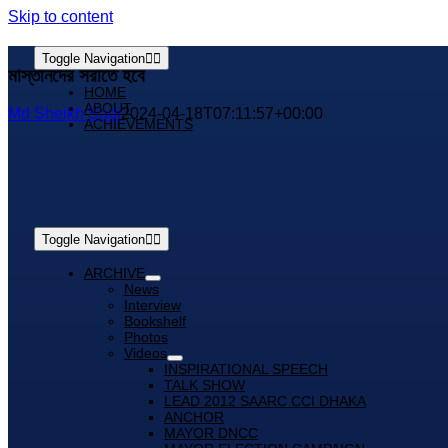
Skip to content
Toggle Navigation
মাস্তানদের সরাতে হবে
HOME
ABOUT
Md Sheikh Sadi
2024-04-18T07:11:57+00:00
ACHIEVEMENTS
Toggle Navigation
ARCHIVE
News
Interview
Bookshelf
Photos
Videos
INSPIRATIONAL SPEECH
TALK SHOW
LEAD 2012 SAARC CCI DHAKA
ANCHOR
MAYOR DNCC