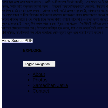
থেকে ছয় কাঠা করে জায়গা লাগবে। আমি ৭০টি জায়গা সিলেক্ট করেছি। এর মধ্যে ১৪টি জায়
বলেন, ‘আমি চাই মানুষজন ব্যবসা করুক। বিলবোর্ড অ্যাসোসিয়েশনকে ডেকেছি, ইফতার খা
সব বিলবোর্ডের মেয়াদ চলে গেছে। তাদের বলেছি, আমি একজন ব্যবসায়ী, আপনাদের মারতে
পর তাতে সাড়া না দিয়ে বিলবোর্ড মালিকদের রাজপথে মানববন্ধন করার সমালোচনাও করেন মে
তাদের পরিবার আছে। সে পরিবার তিন দিনের মাথায় খাবারই পাবে না। এ ছাড়া হকার উচ্ছেদ
ফুলে ঢাকতে চাই। আড়াইশ লোক কাজ করছে গ্রিন ঢাকা গড়তে।’আইসিটি আইনের ৫৭ ধারা
ব্যাপারে মেয়রের সমর্থন চান। উত্তরে আনিসুল হক বলেন, যারা এসব আইন তৈরি করেন,
রাখা উচিত, সাংবাদিকরা দিন শেষে সরকারের দোষ-ত্রুটি তুলে ধরে সহযোগিতাই করেন।’
View Source PDF
EXPLORE
Toggle Navigation
About
Photos
Samadhan Jatra
Contact