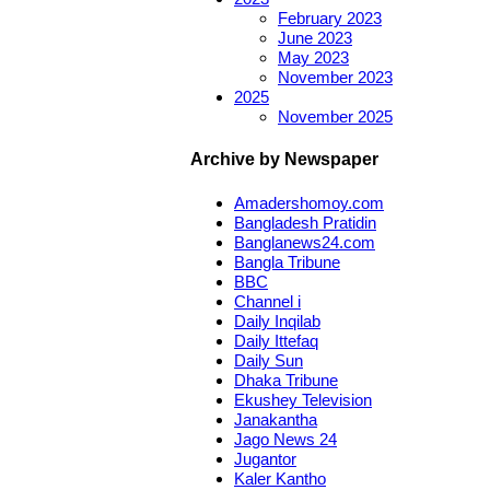
February 2023
June 2023
May 2023
November 2023
2025
November 2025
Archive by Newspaper
Amadershomoy.com
Bangladesh Pratidin
Banglanews24.com
Bangla Tribune
BBC
Channel i
Daily Inqilab
Daily Ittefaq
Daily Sun
Dhaka Tribune
Ekushey Television
Janakantha
Jago News 24
Jugantor
Kaler Kantho