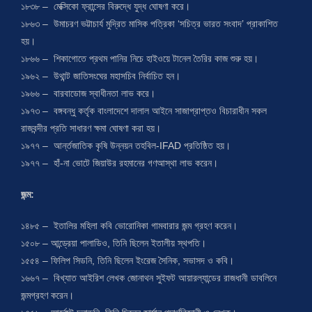
১৮৩৮ – মেক্সিকো ফ্রান্সের বিরুদ্ধে যুদ্ধ ঘোষণা করে।
১৮৬৩ – উমাচরণ ভট্টাচার্য মুদ্রিত মাসিক পত্রিকা ‘সচিত্র ভারত সংবাদ’ প্রাকাশিত
হয়।
১৮৬৬ – শিকাগোতে প্রথম পানির নিচে হাইওয়ে টানেল তৈরির কাজ শুরু হয়।
১৯৬২ – উথান্ট জাতিসংঘের মহাসচিব নির্বাচিত হন।
১৯৬৬ – বারবাডোজ স্বাধীনতা লাভ করে।
১৯৭৩ – বঙ্গবন্ধু কর্তৃক বাংলাদেশে দালাল আইনে সাজাপ্রাপ্তও বিচারাধীন সকল
রাজবন্দীর প্রতি সাধারণ ক্ষমা ঘোষণা করা হয়।
১৯৭৭ – আর্ন্তজাতিক কৃষি উন্নয়ন তহবিল-IFAD প্রতিষ্ঠিত হয়।
১৯৭৭ – হাঁ-না ভোটে জিয়াউর রহমানের গণআস্থা লাভ করেন।
জন্ম:
১৪৮৫ – ইতালির মহিলা কবি ভোরোনিকা গামবারার জন্ম গ্রহণ করেন।
১৫০৮ – আন্ড্রেয়া পালাডিও, তিনি ছিলেন ইতালীয় স্থপতি।
১৫৫৪ – ফিলিপ সিডনি, তিনি ছিলেন ইংরেজ সৈনিক, সভাসদ ও কবি।
১৬৬৭ – বিখ্যাত আইরিশ লেখক জোনাথন সুইফট আয়ারল্যান্ডের রাজধানী ডাবলিনে
জন্মগ্রহণ করেন।