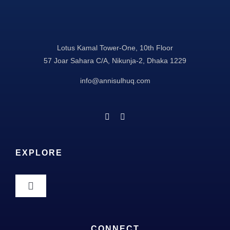
Lotus Kamal Tower-One, 10th Floor
57 Joar Sahara C/A, Nikunja-2, Dhaka 1229
info@annisulhuq.com
EXPLORE
Toggle
Navigation
About
CONNECT