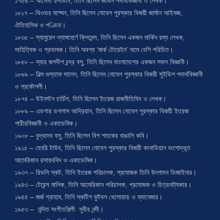
১৭৫৬ – আর্নেস্ট চলাডনি, তিনি ছিলেন জার্মান পদার্থবিজ্ঞানী ও লেখক।
১৮১৭ – থিওডর মম্সেন, তিনি ছিলেন নোবেল পুরস্কার বিজয়ী জার্মান আইনজ্ঞ,
ঐতিহাসিক ও পণ্ডিত।
১৮৩৫ – স্যামুয়েল ল্যাঙ্গহোর্ণ ক্লিমেন্স, তিনি ছিলেন একজন মার্কিন রম্য লেখক,
সাহিত্যিক ও প্রভাষক। তিনি অবশ্য ‘মার্ক টোয়েইন’ নামে বেশি পরিচিত।
১৮৫৮ – স্যার জগদীশ চন্দ্র বসু, তিনি ছিলেন বাংলাদেশের একজন সফল বিজ্ঞানী।
১৮৬৯ – নিল্স গুস্তাফ দালেন, তিনি ছিলেন নোবেল পুরস্কার বিজয়ী সুইডিশ পদার্থবিজ্ঞানী
ও প্রকৌশলী।
১৮৭৪ – উইনস্টন চার্চিল, তিনি ছিলেন ইংরেজ রাজনীতিবিদ ও লেখক।
১৮৮৯ – এডগার ডগলাস আদ্রিয়ান, তিনি ছিলেন নোবেল পুরস্কার বিজয়ী ইংরেজ
শারীরবিজ্ঞানী ও একাডেমিক।
১৯০৮ – বুদ্ধদেব বসু, তিনি ছিলেন বিশ শতকের বাঙালি কবি।
১৯১৫ – হেনরি টাউব, তিনি ছিলেন নোবেল পুরস্কার বিজয়ী কানাডিয়ান বংশোদ্ভূত
আমেরিকান রসায়নবিদ ও একাডেমিক।
১৯৩৭ – রিডলি স্কট, তিনি ইংরেজ পরিচালক, প্রযোজক তিনি উৎপাদন ডিজাইনার।
১৯৪৩ – টেরেন্স মালিক, তিনি আমেরিকান পরিচালক, প্রযোজক ও চিত্রনাট্যকার।
১৯৪৪ – জর্জ গ্রাহাম, তিনি স্কটিশ ফুটবল খেলোয়াড় ও ম্যানেজার।
১৯৫৩ – নন্দিত সংগীতশিল্পী সুবীর নন্দী।