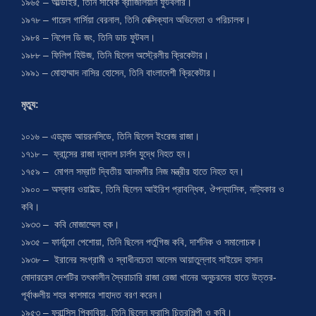
১৯৬৫ – আল্ডাইর, তিনি সাবেক ব্রাজিলিয়ান ফুটবলার।
১৯৭৮ – গায়েল গার্সিয়া বেরনাল, তিনি মেক্সিক্যান অভিনেতা ও পরিচালক।
১৯৮৪ – নিগেল ডি জং, তিনি ডাচ ফুটবল।
১৯৮৮ – ফিলিপ হিউজ, তিনি ছিলেন অস্ট্রেলীয় ক্রিকেটার।
১৯৯১ – মোহাম্মাদ নাসির হোসেন, তিনি বাংলাদেশী ক্রিকেটার।
মৃত্যু:
১০১৬ – এডমন্ড আয়রনসিডে, তিনি ছিলেন ইংরেজ রাজা।
১৭১৮ – ফ্রান্সের রাজা দ্বাদশ চার্লস যুদ্ধে নিহত হন।
১৭৫৯ – মোগল সম্রাট দ্বিতীয় আলমগীর নিজ মন্ত্রীর হাতে নিহত হন।
১৯০০ – অস্কার ওয়াইল্ড, তিনি ছিলেন আইরিশ প্রাবন্ধিক, ঔপন্যাসিক, নাট্যকার ও
কবি।
১৯৩৩ – কবি মোজাম্মেল হক।
১৯৩৫ – ফার্নান্দো পেশোয়া, তিনি ছিলেন পর্তুগিজ কবি, দার্শনিক ও সমালোচক।
১৯৩৮ – ইরানের সংগ্রামী ও স্বাধীনচেতা আলেম আয়াতুল্লাহ সাইয়েদ হাসান
মোদাররেস দেশটির তৎকালীন স্বৈরাচারি রাজা রেজা খানের অনুচরদের হাতে উত্তর-
পূর্বাঞ্চলীয় শহর কাশমারে শাহাদত বরণ করেন।
১৯৫৩ – ফ্রান্সিস পিকাবিয়া, তিনি ছিলেন ফরাসি চিত্রশিল্পী ও কবি।