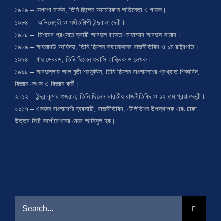
১৯৭৯ – যেপপো মার্কস, তিনি ছিলেন আমেরিকান অভিনেতা ও গায়ক।
১৯৮৪ – অভিনেত্রী ও সঙ্গীতশিল্পী ইন্দুবালা দেবী।
১৯৮৮ – মিশরের প্রখ্যাত ক্বারী আবদুল বাসেত মোহাম্মাদ আবদুস সামাদ।
১৯৮৯ – আহমাদউ আহিদজ, তিনি ছিলেন ক্যামেরুনের রাজনীতিবিদ ও ১ম রাষ্ট্রপতি।
১৯৯৪ – গায় ডেবরড, তিনি ছিলেন ফরাসি তাত্ত্বিক ও লেখক।
১৯৯৮ – আবদুল্লাহ আল মুতী শরফুদ্দিন, তিনি ছিলেন বাংলাদেশের প্রখ্যাত শিক্ষাবিদ,
বিজ্ঞান লেখক ও বিজ্ঞান কর্মী।
২০১২ – ইন্দ্র কুমার গুজরাল, তিনি ছিলেন ভারতীয় রাজনীতিবিদ ও ১২ তম প্রধানমন্ত্রী।
২০১৭ – একজন বাংলাদেশী ব্যবসায়ী, রাজনীতিবিদ, টেলিভিশন উপস্থাপক এবং ঢাকা
উত্তর সিটি কর্পোরেশনের মেয়র আনিসুল হক।
Search
for: