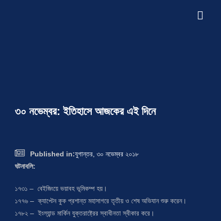
Skip
to
Tog
content
Navi
HOME
ABOUT
ACHIEVEMENTS
৩০ নভেম্বর: ইতিহাসে আজকের এই দিনে
ARCHIVE
View
SAMADHAN JATRA
Larger

Published in:
যুগান্তর, ৩০ নভেম্বর ২০১৮
Image
ঘটনাবলি:
CONTACT
১৭৩১ – বেইজিংয়ে ভয়াবহ ভূমিকম্প হয়।
১৭৭৬ – ক্যাপ্টেন কুক প্রশান্ত মহাসাগরে তৃতীয় ও শেষ অভিযান শুরু করেন।
১৭৮২ – ইংল্যান্ড মার্কিন যুক্তরাষ্ট্রের স্বাধীনতা স্বীকার করে।