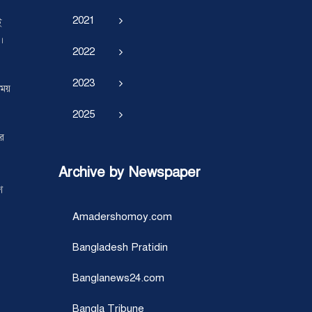
2021
ই
।
2022
2023
সময়
2025
ের
Archive by Newspaper
ে
Amadershomoy.com
Bangladesh Pratidin
Banglanews24.com
Bangla Tribune