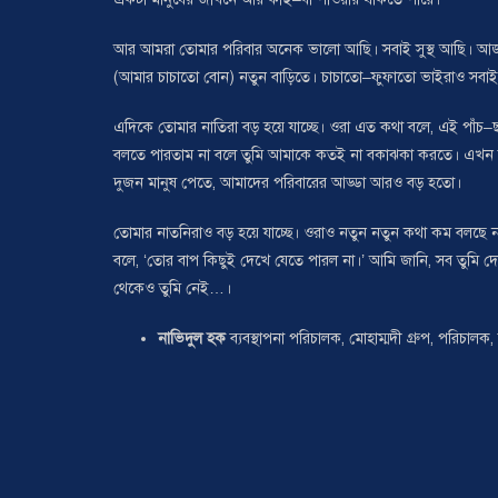
আর আমরা তোমার পরিবার অনেক ভালো আছি। সবাই সুস্থ আছি। আজ আমে
(আমার চাচাতো বোন) নতুন বাড়িতে। চাচাতো–ফুফাতো ভাইরাও সবাই থ
এদিকে তোমার নাতিরা বড় হয়ে যাচ্ছে। ওরা এত কথা বলে, এই পাঁচ–
বলতে পারতাম না বলে তুমি আমাকে কতই না বকাঝকা করতে। এখন চিন
দুজন মানুষ পেতে, আমাদের পরিবারের আড্ডা আরও বড় হতো।
তোমার নাতনিরাও বড় হয়ে যাচ্ছে। ওরাও নতুন নতুন কথা কম বলছে না।
বলে, ‘তোর বাপ কিছুই দেখে যেতে পারল না।’ আমি জানি, সব তুমি দেখছ
থেকেও তুমি নেই…।
নাভিদুল হক
ব্যবস্থাপনা পরিচালক, মোহাম্মদী গ্রুপ, পরিচাল