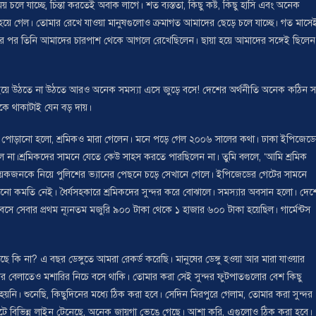
 যাচ্ছে, চিন্তা করতেই অবাক লাগে। শত ব্যস্ততা, কিছু কষ্ট, কিছু হাসি এবং অনেক
লিশ হয়ে গেল। তোমার রেখে যাওয়া মানুষগুলোও ক্রমাগত আমাদের ছেড়ে চলে যাচ্ছে। গত মাসে
ার পর তিনি আমাদের চারপাশ থেকে আগলে রেখেছিলেন। ছায়া হয়ে আমাদের সঙ্গেই ছিলেন
ুছিয়ে উঠতে না উঠতে আরও অনেক সমস্যা এসে জুড়ে বসে! দেশের অর্থনীতি অনেক কঠিন 
িকে থাকাটাই যেন বড় দায়।
ক্টরি পোড়ানো হলো, শ্রমিকও মারা গেলেন। মনে পড়ে গেল ২০০৬ সালের কথা। ঢাকা ইপিজেড
ল না।শ্রমিকদের সামনে যেতে কেউ সাহস করতে পারছিলেন না। তুমি বললে, ‘আমি শ্রমিক
 কয়েকজনকে নিয়ে পুলিশের ভ্যানের পেছনে চড়ে সেখানে গেলে। ইপিজেডের গেটের সামনে
কোনো কমতি নেই। ধৈর্যসহকারে শ্রমিকদের সুন্দর করে বোঝালে। সমস্যার অবসান হলো। দেশ
ে বসে সেবার প্রথম ন্যূনতম মজুরি ৯০০ টাকা থেকে ১ হাজার ৬০০ টাকা হয়েছিল। গার্মেন্টস
 কি না? এ বছর ডেঙ্গুতে আমরা রেকর্ড করেছি। মানুষের ডেঙ্গু হওয়া আর মারা যাওয়ার
নের বেলাতেও মশারির নিচে বসে থাকি। তোমার করা সেই সুন্দর ফুটপাতগুলোর বেশ কিছু
ি। শুনেছি, কিছুদিনের মধ্যে ঠিক করা হবে। সেদিন মিরপুরে গেলাম, তোমার করা সুন্দর
কেটে বিভিন্ন লাইন টেনেছে, অনেক জায়গা ভেঙে গেছে। আশা করি, এগুলোও ঠিক করা হবে।