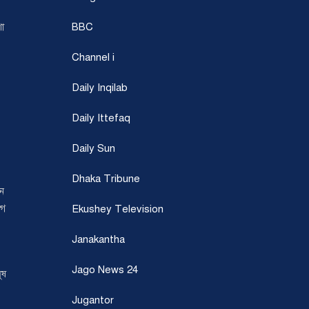
BBC
শা
Channel i
Daily Inqilab
Daily Ittefaq
Daily Sun
Dhaka Tribune
খন
োগ
Ekushey Television
Janakantha
Jago News 24
ুষ
Jugantor