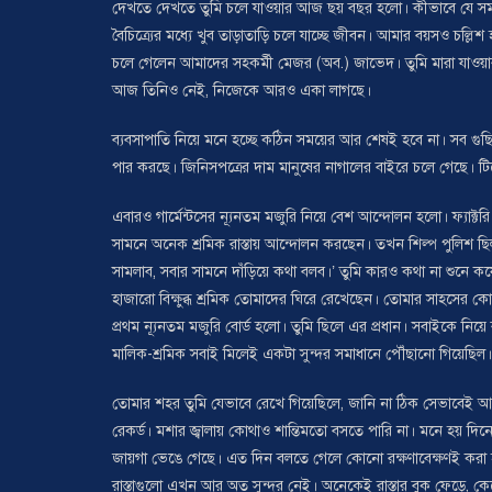
দেখতে দেখতে তুমি চলে যাওয়ার আজ ছয় বছর হলো। কীভাবে যে সময় চলে
বৈচিত্র্যের মধ্যে খুব তাড়াতাড়ি চলে যাচ্ছে জীবন। আমার বয়সও চল্
চলে গেলেন আমাদের সহকর্মী মেজর (অব.) জাভেদ। তুমি মারা যাওয়
আজ তিনিও নেই, নিজেকে আরও একা লাগছে।
ব্যবসাপাতি নিয়ে মনে হচ্ছে কঠিন সময়ের আর শেষই হবে না। সব গ
পার করছে। জিনিসপত্রের দাম মানুষের নাগালের বাইরে চলে গেছে। ট
এবারও গার্মেন্টসের ন্যূনতম মজুরি নিয়ে বেশ আন্দোলন হলো। ফ্যা
সামনে অনেক শ্রমিক রাস্তায় আন্দোলন করছেন। তখন শিল্প পুলিশ ছি
সামলাব, সবার সামনে দাঁড়িয়ে কথা বলব।’ তুমি কারও কথা না শুনে
হাজারো বিক্ষুব্ধ শ্রমিক তোমাদের ঘিরে রেখেছেন। তোমার সাহসের 
প্রথম ন্যূনতম মজুরি বোর্ড হলো। তুমি ছিলে এর প্রধান। সবাইকে নিয়
মালিক-শ্রমিক সবাই মিলেই একটা সুন্দর সমাধানে পৌঁছানো গিয়েছিল।
তোমার শহর তুমি যেভাবে রেখে গিয়েছিলে, জানি না ঠিক সেভাবেই আছে
রেকর্ড। মশার জ্বালায় কোথাও শান্তিমতো বসতে পারি না। মনে হয় দি
জায়গা ভেঙে গেছে। এত দিন বলতে গেলে কোনো রক্ষণাবেক্ষণই করা হয়ন
রাস্তাগুলো এখন আর অত সুন্দর নেই। অনেকেই রাস্তার বুক ফেড়ে, 