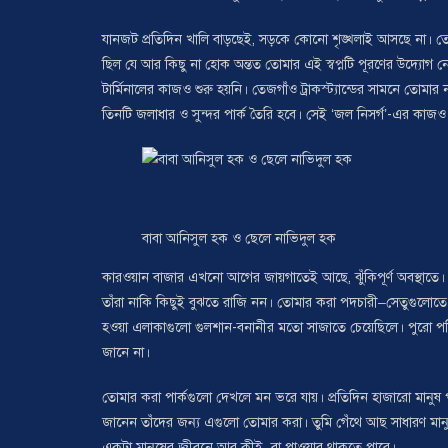
যানজট প্রতিদিন খালি বাড়ছেই, সড়কে কোনো শৃঙ্খলাই আসছে না। তো
ছিল যে আর কিছু না হোক অন্তত তোমার এই স্বপ্নটি পূরণের উদ্যো
টার্মিনালের কাজও শুরু হয়নি। তেজগাঁও ট্রাকস্ট্যান্ডের সামনে তোম
তিনটি জলাধার ও সুন্দর পার্ক তৈরি হবে। সেই ‘জল নিসর্গ’-এর কাজও 
বাবা আনিসুল হক ও ছেলে নাভিদুল হক
কারওয়ান বাজার এখনো আগের জায়গাতেই আছে, ঝুঁকিপূর্ণ অবস্থাতে। ত
তাঁরা নাকি কিছুই বুঝতে রাজি নন। তোমার করা পদচারী–সেতুগুলোতে
হওয়া এলাকাগুলো গুলশান-বনানীর মতো সাজাতে চেয়েছিলে। পুরো পরিক
জানে না।
তোমার করা পার্কগুলো দেখলে মন ভরে যায়। প্রতিদিন হাজারো মানুষ পা
জানেন তাঁদের জন্য এগুলো তোমার করা। তুমি গেঁথে আছ সাধারণ মানুষ
একটা মানুষের জীবনে আর কীই–বা পাওয়ার থাকতে পারে।