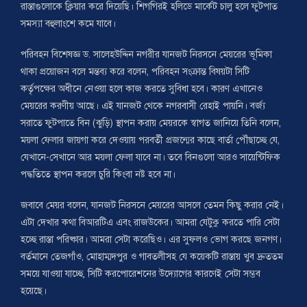
রাস্তাগুলোকে ক্লিয়ার করে দিয়েছি। শিগগিরই হলিডে মার্কেট চালু হলে ফুটপাত
সমস্যা বহুলাংশে কমে যাবে।
পরিবহন বিশেষজ্ঞ ড. সালেহউদ্দিন নগরীর যানজট নিরসনে মেয়রের ভূমিকা
থাকা প্রয়োজন বলে মন্তব্য করে বলেন, পরিবহন সংক্রান্ত বিষয়টা সিটি
কর্তৃপক্ষের অধীনে নেওয়া হলে কাজ করতে সুবিধা হবে। কারণ এখানেও
মেয়রের করণীয় আছে। এই যানজট থেকে নগরবাসী রেহাই পায়নি। বর্জ্য
সরাতে ফুটপাতে বিন (ঝুড়ি) স্থাপন করায় মেয়রকে স্বাগত জানিয়ে তিনি বলেন,
ময়লা ফেলার জায়গা করে দেওয়ায় পরবর্তী প্রজন্মের কাছে বার্তা পৌঁছাচ্ছে যে,
যেখানে-সেখানে আর ময়লা ফেলা যাবে না। তবে বিনগুলো আরও সায়েন্টিফিক
পদ্ধতিতে স্থাপন করলে চুরি কিংবা নষ্ট হবে না।
জবাবে মেয়র বলেন, যানজট নিরসনে মেয়রের আসলে তেমন কিছু করার নেই।
এটা দেখার কথা বিআরটিএ এবং রাজউকের। আমরা যেটুকু করতে পারি সেটা
হচ্ছে রাস্তা পরিষ্কার। আমরা সেটা করেছিও। এর সুফলও ভোগ করছে জনগণ।
বর্তমানে তেজগাঁও, মোহাম্মদপুর ও গাবতলীসহ যে কয়েকটি রাস্তায় খুব দ্রুততম
সময়ে যাওয়া যাচ্ছে, সিটি করপোরেশনের উদ্যোগের কারণেই সেটা সম্ভব
হয়েছে।