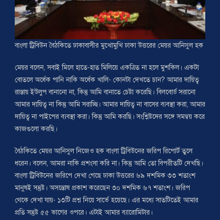
বাংলা ট্রিবিউন বৈঠকিতে ঢাকাবাসীর মুখোমুখি ঢাকা উত্তরের মেয়র আনিসুল হক
মেয়র বলেন, সবাই মিলে হাতে-হাত মিলিয়ে একত্রিত না হলে মুশকিল। একটা
বোতলে অর্ধেক পানি নাকি অর্ধেক খালি- কোনটা দেখতে চান? আমার দায়িত্ব
রাস্তায় ইউলুপ বানানো না, কিন্তু আমি বানাতে চেষ্টা করেছি। বিলবোর্ড সরানো
আমার দায়িত্ব না কিন্তু আমি সরাচ্ছি। আমার দায়িত্ব না বাসের ব্যবস্থা করা, আমার
দায়িত্ব না পাইপের ব্যবস্থা করা। কিন্তু আমি করছি। সংশ্লিষ্টদের সঙ্গে সমন্বয় করে
কাজগুলো করছি।
বৈঠকিতে মেয়র আনিসুল নিজেও হক বাংলা ট্রিবিউনের জরিপ রিপোর্ট তুলে
ধরেন। বলেন, আমরা নাকি প্রশংসা করি না। কিন্তু আমি তো বিপরীতটি দেখছি।
বাংলা ট্রিবিউনের জরিপে দেখা গেছে ঢাকা উত্তরের ৬৯ দশমিক ৩৩ শতাংশ
মানুষই সন্তুষ্ট। অসন্তোষ প্রকাশ করেছেন ৩০ দশমিক ৬৭ শতাংশ। জরিপ
থেকে দেখা যায়- ১৩টি প্রশ্ন নিয়ে সার্ভে হয়েছে। এর মধ্যে সাতটিতেই আমার
প্রতি সন্তুষ্ট ৫৫ ভাগের ওপরে। এটাই আমার ব্যারোমিটার।