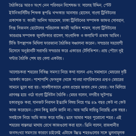
বৈঠকিতে আরও অংশ নেন পরিবহন বিশেষজ্ঞ ড. সালেহ উদ্দিন, স্টেট
ইউনিভার্সিটির শিক্ষক স্থপতি খন্দকার আনসার হোসেন, বাংলা ট্রিবিউনের
প্রকাশক ড. কাজী আনিস আহমেদ, ঢাকা ট্রিবিউনের সম্পাদক জাফর সোবহান,
সিক্স সিজনস হোটেলের পরিচালক কাজী আকিব শামস, বাংলা ট্রিবিউনের
ভারপ্রাপ্ত সম্পাদক জুলফিকার রাসেল, সাংবাদিক ও কলামিস্ট প্রভাষ আমিন।
টিভি উপস্থাপক মিথিলা ফারজানা বৈঠকির সঞ্চালনা করেন। সম্প্রচার সহযোগী
হিসেবে অনুষ্ঠানটি সরাসরি সম্প্রচার করে একাত্তর টেলিভিশন। প্রায় পৌণে দুই
ঘণ্টার বৈঠকি শেষ হয় বেলা একটায়।
আলোচকরা শহরের বিভিন্ন সমস্যা নিয়ে কথা বলেন এবং সমাধানে মেয়রের দৃষ্টি
আকর্ষণ করেন। পাশাপাশি ফেসবুক থেকে পাওয়া নাগরিকদের প্রশ্নও মেয়রের
সামনে তুলে ধরা হয়। সাবলীলভাবে এসব প্রশ্নের জবাব দেন মেয়র। সব মিলিয়ে
প্রাণবন্ত হয়ে ওঠে বাংলা ট্রিবিউন বৈঠকি। মেয়র বলেন, নগরীর ফুটপাত
হকারমুক্ত করা, যানজট নিরসন ইত্যাদি বিষয় নিয়ে গত ৪৯ বছর কেউ না কেউ
কাজ করেছেন। কেন কিছু হয়নি জানি না। আর আমি দায়িত্ব নিয়েছি এক বছর।
সবাইকে নিয়ে আমি কাজ করে যাচ্ছি। তবে আমার শহর পুরোনো শহর। এই
শহরের বাস্তবতা মাথায় রেখে কাজগুলো করা হবে। তিনি বলেন, রাজধানীর
জনসংখ্যা সমস্যার কারণে চাইলেই এটাকে উন্নত শহরগুলোর সঙ্গে তুলনামূলক